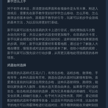
新手怎么上手
对于初学者来说，弄清楚游戏界面和各项操作是头等大事。刚进入
游戏后，需要先在新手教学里好好学学怎么移动、怎么开枪、怎么
换弹这些基本动作。跟着新手教学的引导，玩家可以初步学会游戏
的基本方法，为以后玩得更好打基础。
新手玩家可以首先在容易的关卡上进行尝试，借此增加战斗次数
永劫无间卡盟
，并且让操作武器变得更加顺手。在容易的关卡里，
新手玩家会感觉处理各种状况比较轻松，这样就能更快地掌握游戏
的步调。同时，新手玩家需要经常看看地图，通过这个了解敌人大
概在哪里，慢慢形成对这款游戏的基本了解。借助小地图的观察，
新手玩家可以预先设计行动步骤，从而更沉着地处理游戏里的各种
情形。
武器如何选择
游戏里的兵器样式五花八门，有突击步枪、远程步枪、散弹枪、手
枪等等，各种兵器应有尽有。挑选合适的兵器对玩家很有影响。喜
爱勇往直前的玩家适合用突击步枪，这种兵器射得快、跑得快，能
助玩家快速冲入敌阵，在炮火连天里自由来去。如果善于进行远程
攻击，狙击枪就是很好的选择，因为它具有极高的准确性，可以在
安全距离上精确打击敌人，给予对方决定性伤害。同时，要记得搭
配好辅助武器和手榴弹等装备，以适应不同的战斗环境，比如在狭
窄的地方可以用霰弹枪进行近战对抗，而手榴弹则能在关键时刻扭