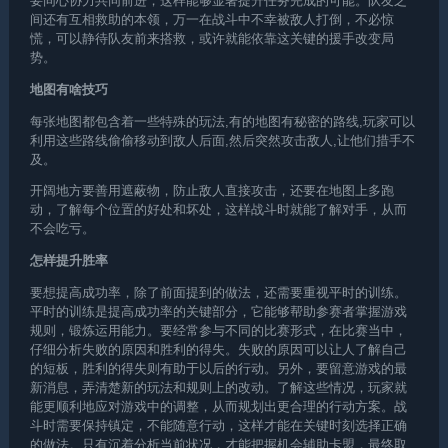
要同心协力共同前进，这样能够显著提升任务完成的可能。队友之
间还有互相救助的本领，万一在战斗中不幸被敌人打倒，不必惊
慌，可以静待队友前来搭救，或许就能依靠这关键的援手改变局
势。
地图有啥技巧
每张地图都包含着一些特殊的玩法,有的地图有秘密的路线,玩家可以
利用这些路线偷偷移动到敌人后面,然后突然攻击敌人,让他们措手不
及。
开阔地方要善用遮蔽物，防止敌人直接攻击，还要在地图上多跑
动，了解每个位置的好处和坏处，这样战斗时就能了解对手，从而
不会吃亏。
怎样提升胜率
要想提高成功率，除了前面提到的做法，还需要重视平时的训练。
平时的训练是提高成功率的关键部分，它能够帮助参赛者掌握游戏
规则，锻炼运用能力。要经常参与不同的比赛形式，在比赛当中，
仔细分析失败的原因和胜利的得失。失败的原因可以让人了解自己
的短板，胜利的得失则有助于以后的行动。另外，要留意游戏的最
新消息，弄清楚新的玩法和规则上的改动。了解这些情况，玩家就
能更顺利地应对游戏中的调整，从而规划出更合理的行动方案。战
斗时需要保持镇定，不能随意行动，这样才能在关键时刻选择正确
的做法。只有沉着分析当前状况，才能把握机会
辅助卡盟
，最终取