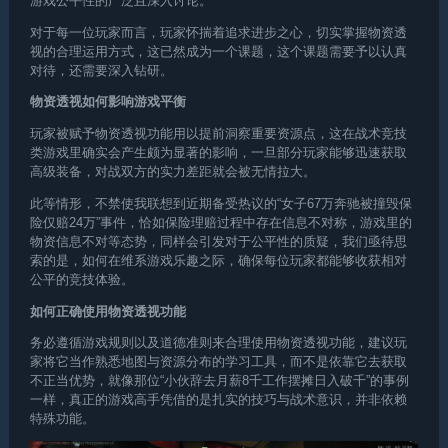
游戏公平性的广泛且深入讨论。
对于每一位玩家而言，玩家怀揣着追求进步之心，切实掌握物资透
视的合理运用方式，这已然成为一个课题，这个课题需要予以认真
对待，还需要深入钻研。
物资透视如何影响游戏平衡
玩家被赋予物资透视功能用以提前洞察重要资源点，这在战术竞技
类游戏里确实会产生颇为显著的影响，一旦部分玩家能够迅速获取
高级装备，对战双方的实力差距就会被无情拉大。
此等情形，不禁使我联想到近期备受热议的“女子67万奔驰被撞毁保
险仅赔24万”事件，恰如保险理赔过程中存在信息不对称，游戏里的
物资信息不对等态势，同样会引发对于公平性的质疑，我们亟待思
索的是，如何在维系游戏乐趣之际，确保每位玩家都能够收获相对
公平的竞技体验。
如何正确使用物资透视功能
务必遵循游戏规则以及道德准则来合理使用物资透视功能，建议玩
家将它当作熟悉地图与资源分布的学习工具，而不是依靠它去获取
不正当优势，就像那位“小伙辞去月薪8千工作摆摊日入破千”的事例
一样，真正的游戏高手凭借的是扎实的技巧与战术意识，并非依赖
特殊功能。