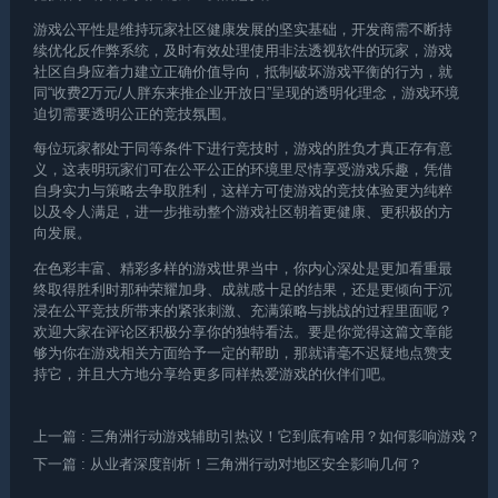
游戏公平性是维持玩家社区健康发展的坚实基础，开发商需不断持
续优化反作弊系统，及时有效处理使用非法透视软件的玩家，游戏
社区自身应着力建立正确价值导向，抵制破坏游戏平衡的行为，就
同“收费2万元/人胖东来推企业开放日”呈现的透明化理念，游戏环境
迫切需要透明公正的竞技氛围。
每位玩家都处于同等条件下进行竞技时，游戏的胜负才真正存有意
义，这表明玩家们可在公平公正的环境里尽情享受游戏乐趣，凭借
自身实力与策略去争取胜利，这样方可使游戏的竞技体验更为纯粹
以及令人满足，进一步推动整个游戏社区朝着更健康、更积极的方
向发展。
在色彩丰富、精彩多样的游戏世界当中，你内心深处是更加看重最
终取得胜利时那种荣耀加身、成就感十足的结果，还是更倾向于沉
浸在公平竞技所带来的紧张刺激、充满策略与挑战的过程里面呢？
欢迎大家在评论区积极分享你的独特看法。要是你觉得这篇文章能
够为你在游戏相关方面给予一定的帮助，那就请毫不迟疑地点赞支
持它，并且大方地分享给更多同样热爱游戏的伙伴们吧。
上一篇
: 三角洲行动游戏辅助引热议！它到底有啥用？如何影响游戏？
下一篇
: 从业者深度剖析！三角洲行动对地区安全影响几何？