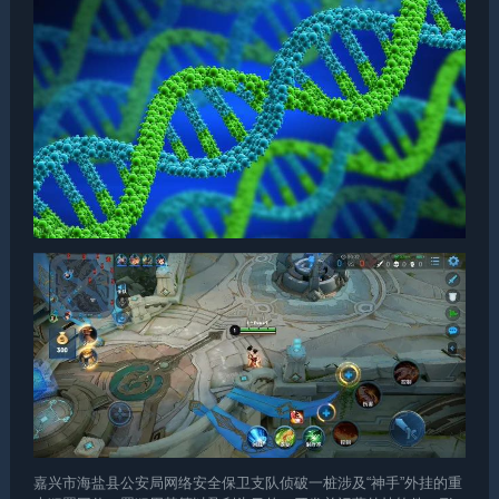
嘉兴市海盐县公安局网络安全保卫支队侦破一桩涉及“神手”外挂的重