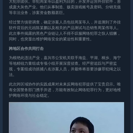
大犯罪团伙。罪犯周某等以盈利为目的，开发并运营外挂软件，形
成庞大灰色产业。他们从事制造、贩卖游戏账号及密码、分销充值
等非法业务，涉案资金数额甚巨。
经过警方缜密调查，确定涉案人员包括周某等人，并追溯到了外挂
软件背后的元凶陈某鹏以及相关的产品测试与总销售周某伟等人。
此次事件揭露的黑色产业链让人不得不叹服网络犯罪之惊人猖獗，
同时，也突显出维护网络安全的紧迫性和重要性。
跨地区合作共同打击
为根绝此违法产业，嘉兴市公安机关联手海盐、平湖、桐乡、海宁
等地精锐力量组成专项小组开展深度侦查。经严密追踪与严密监
视，专案组成功抓捕八名涉案人员，并最终将首要涉嫌罪犯绳之以
法。
此次跨区域协作的实践成果对未来反网络犯罪提供了宝贵启示。唯
有全国警务部门携手并进，方能有效制止网络犯罪行为，更好地维
护网络环境与社会稳定。