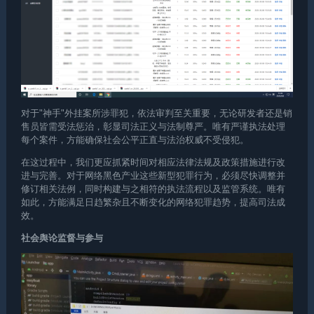
对于"神手"外挂案所涉罪犯，依法审判至关重要，无论研发者还是销
售员皆需受法惩治，彰显司法正义与法制尊严。唯有严谨执法处理
每个案件，方能确保社会公平正直与法治权威不受侵犯。
在这过程中，我们更应抓紧时间对相应法律法规及政策措施进行改
进与完善。对于网络黑色产业这些新型犯罪行为，必须尽快调整并
修订相关法例，同时构建与之相符的执法流程以及监管系统。唯有
如此，方能满足日趋繁杂且不断变化的网络犯罪趋势，提高司法成
效。
社会舆论监督与参与