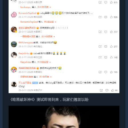
《暗黑破坏神4》测试即将到来，玩家们翘首以盼