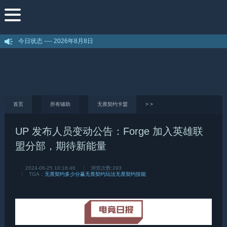
今日状态 ----
2026年8月8日
首页
所有辅助
无畏契约卡盟
>
>
UP 发布人员变动公告：Forge 加入英雄联
盟分部，期待新能量
·
2024-06-25 10:16:46
浏览次数:
293
TGA：
无畏契约多少分赢
无畏契约玩法
无畏契约技能