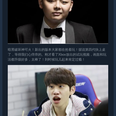
暗黑破坏神可火！新出的版本大家都在抢着玩！据说第四代快上桌
了，等得我们心痒痒的。刚才看了Xbox放出的试玩视频，画面和玩
法都升级好多，太棒了！到时候玩儿起来肯定过瘾！