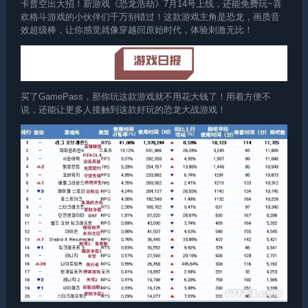
卡普空出大招！新游戏《恐龙浩劫》7月14号上线，还能免费玩~喜
欢格斗游戏的小伙伴们千万别错过！这款游戏主角是恐龙，画质音
效超级棒，让你感觉就像穿越回原始时代，体验刺激无比！
买了GamePass，那你玩这款游戏就不用花大钱了！用着方便不
说，还能让更多人接触到这款好玩的恐龙大战游戏！