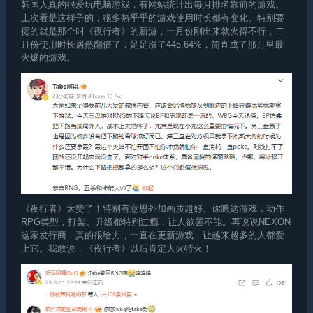
韩国人真的很爱玩电脑游戏，有网站统计出每月排名靠前的游戏。
上次看是这样子的，很多热乎乎的游戏使用时长都有变化。特别要
提的就是那个叫《夜行者》的新游，一月份刚出来就火得不行，二
月份使用时长居然翻倍了，足足涨了445.64%，简直成了那月里最
火爆的游戏。
《夜行者》太赞了！特别有意思外加画质超好。你瞧这游戏，动作
RPG类型，打架、升级都特别过瘾，让人欲罢不能。再说说NEXON
这家发行商，真的很给力，一直在更新游戏，让越来越多的人都爱
上它。我敢说，《夜行者》以后肯定大火特火！