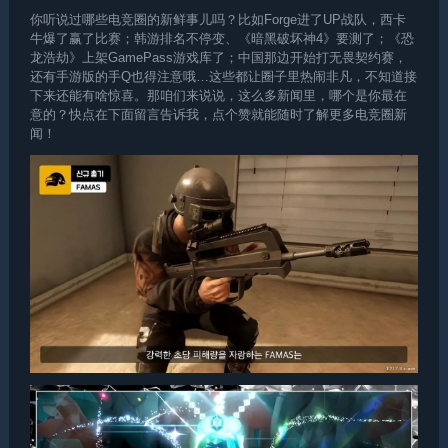
你听说过哪些电竞圈的新鲜事儿吗？比如Forge进了UP战队，西卡
牛爆了赢了比赛；韩游排名不停变、《暗黑破坏神4》要测了；《恐
龙浩劫》上架GamePass游戏库了；中国那边开始打无畏契约赛，
还有手游版的手Q也得注意哦…这些都让圈子里热闹非凡，不知道接
下来还能有啥惊喜。那咱们来说说，这么多新闻里，哪个是你最在
意的？快点在下面留言告诉我，点个赞就能随时了解更多电竞圈新
闻！