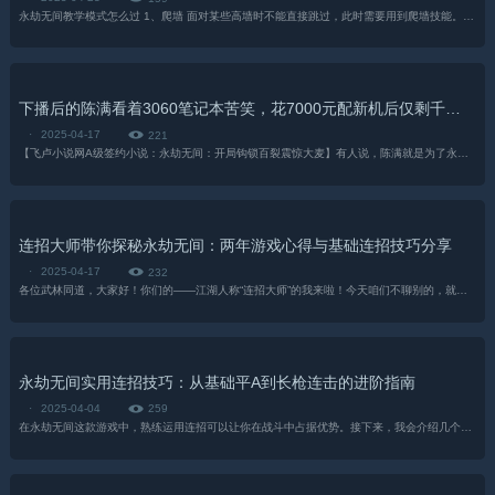
永劫无间教学模式怎么过 1、爬墙 面对某些高墙时不能直接跳过，此时需要用到爬墙技能。靠近墙面并持续按住空格键，角色就会自动向上攀爬。攻击和防御 基础攻击通常使...
下播后的陈满看着3060笔记本苦笑，花7000元配新机后仅剩千元仍信心满满开启视频录制
·
2025-04-17
221
【飞卢小说网A级签约小说：永劫无间：开局钩锁百裂震惊大麦】有人说，陈满就是为了永劫无间这款游戏而生的，无数震惊世人的操作在他的手中仿佛就是信手拈来...
连招大师带你探秘永劫无间：两年游戏心得与基础连招技巧分享
·
2025-04-17
232
各位武林同道，大家好！你们的——江湖人称“连招大师”的我来啦！今天咱们不聊别的，就聊聊我近沉迷的《永劫无间》，特别是它的连招技巧！这游戏，我玩了快两年了...
永劫无间实用连招技巧：从基础平A到长枪连击的进阶指南
·
2025-04-04
259
在永劫无间这款游戏中，熟练运用连招可以让你在战斗中占据优势。接下来，我会介绍几个实用的连招方法，帮助你提升战斗力。基础连招铺垫基础连招是所有技巧的起点。...