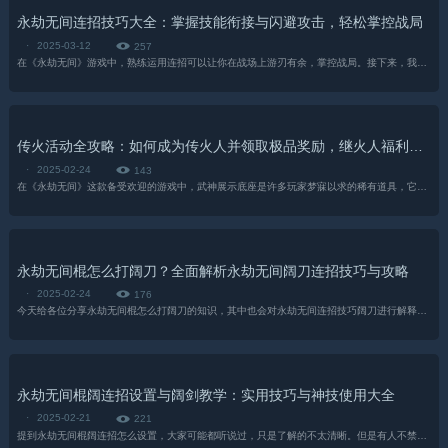
永劫无间连招技巧大全：掌握技能衔接与闪避攻击，轻松掌控战局
·
2025-03-12
257
在《永劫无间》游戏中，熟练运用连招可以让你在战场上游刃有余，掌控战局。接下来，我将为大家介绍几招实用的连招方法。利用技能衔接普攻利用技能可先击破敌方的防御或弱点...
传火活动全攻略：如何成为传火人并领取极品奖励，继火人福利揭秘
·
2025-02-24
143
在《永劫无间》这款备受欢迎的游戏中，武神展示底座是许多玩家梦寐以求的稀有道具，它不仅能为你的小队增添一份独特的魅力，还能彰显你在游戏中的实力和成就，如何获得这个...
永劫无间棍怎么打阔刀？全面解析永劫无间阔刀连招技巧与攻略
·
2025-02-24
176
今天给各位分享永劫无间棍怎么打阔刀的知识，其中也会对永劫无间连招技巧阔刀进行解释，希望能解决你现在面临的问题，下面就让我们开始吧！...
永劫无间棍阔连招设置与阔剑教学：实用技巧与神技使用大全
·
2025-02-21
221
提到永劫无间棍阔连招怎么设置，大家可能都听说过，只是了解的不太清晰。但是有人不禁要问了，永劫无间阔剑教学。这到底是怎么回事呢？今天就让我们一起来看看吧。...