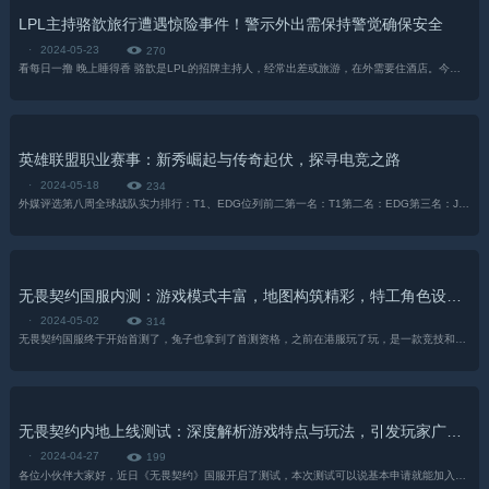
LPL主持骆歆旅行遭遇惊险事件！警示外出需保持警觉确保安全
·
2024-05-23
270
看每日一撸 晚上睡得香 骆歆是LPL的招牌主持人，经常出差或旅游，在外需要住酒店。今日骆歆发博，...
英雄联盟职业赛事：新秀崛起与传奇起伏，探寻电竞之路
·
2024-05-18
234
外媒评选第八周全球战队实力排行：T1、EDG位列前二第一名：T1第二名：EDG第三名：JDG第四名：DK第五...
无畏契约国服内测：游戏模式丰富，地图构筑精彩，特工角色设定独具魅力
·
2024-05-02
314
无畏契约国服终于开始首测了，兔子也拿到了首测资格，之前在港服玩了玩，是一款竞技和娱乐兼备的射击游戏。国服相对...
无畏契约内地上线测试：深度解析游戏特点与玩法，引发玩家广泛关注
·
2024-04-27
199
各位小伙伴大家好，近日《无畏契约》国服开启了测试，本次测试可以说基本申请就能加入游玩。玩咖宝典也借着这个机会体验了一下本作，今天玩咖宝典就和大家...