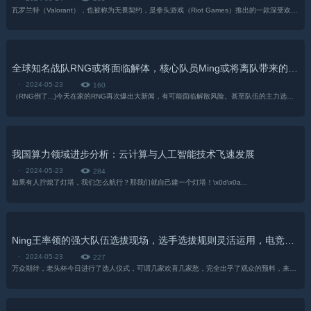
瓦罗兰特（Valorant），也被称为无畏契约，是拳头游戏（Riot Games）推出的一款深受欢迎的免费多人第一人称射击游戏。该游戏凭借其丰富...
全球知名战队RNG或将面临解体，核心队员Ming或将离队带来的风险与不确定性
·
2024-05-23
160
（RNG倒了...)今天在家的RNG再次爆出大新闻，有可能面临解散风险。甚至队伍的主力选手都要打包出售，这个...
我国算力领域进步分析：云计算与人工智能技术飞速发展
·
2024-05-23
284
如果有人拧熄了灯塔，我们怎么航行？那我们就自己建一个灯塔！\x0d\x0a​...
Ning王率领的强大队伍选拔现场，选手选拔规则灵活运用，电竞界期待的冠军球队
·
2024-05-23
227
万众期待，老头杯今日进行了选人仪式，可谓几家欢喜几家愁，完全出乎了观众的预料，来看看各支队伍的情况吧。...