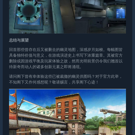
总结与展望
回首那些曾存在后又被删去的幽灵地图，深感岁月如梭。每幅图皆
具备独特价值与意义，在游戏演进史上书写下浓重篇章。其被官方
删除或因游戏平衡及玩家体验之故，然而光明前景仍令我们翘首以
待新奇而动人的诸多创新元素之即将涌现。
请问阁下曾有幸体验这些已被裁撤的幽灵供图吗？对于官方此举，
不知阁下又作何感想呢？敬请赐言，共享阁下心迹！